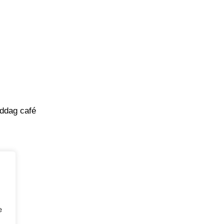
ddag café
e