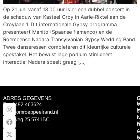
Op 21 juni vanaf 13.00 uur is er een dubbel concert in
de schaduw van Kasteel Croy in Aarle-Rixtel aan de
Croylaan 1. Dit internationale Gypsy programma
presenteert Manito (Spaanse flamenco) en de
Roemeense Nadara Transylvanian Gypsy Wedding Band.
Twee danseressen completeren dit kleurrijke culturele
spektakel. Het bewust lage podium stimuleert
interactie; Nadara speelt graag […]
ADRES GEGEVENS
Tel: 0492-463624
W
z
info@omroeppeelrand.nl
w
L
Otterweg 25 5741BC
K
B
e
A
t
V