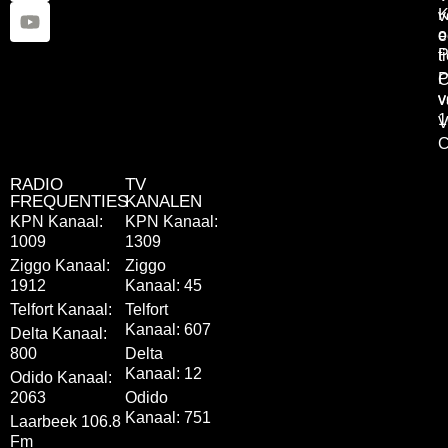
K
v
o
e
P
t
P
C
v
v
1
V
C
RADIO
TV
FREQUENTIES
KANALEN
KPN Kanaal:
KPN Kanaal:
1009
1309
Ziggo Kanaal:
Ziggo
1912
Kanaal: 45
Telfort Kanaal:
Telfort
Kanaal: 607
Delta Kanaal:
800
Delta
Kanaal: 12
Odido Kanaal:
2063
Odido
Kanaal: 751
Laarbeek 106.8
Fm