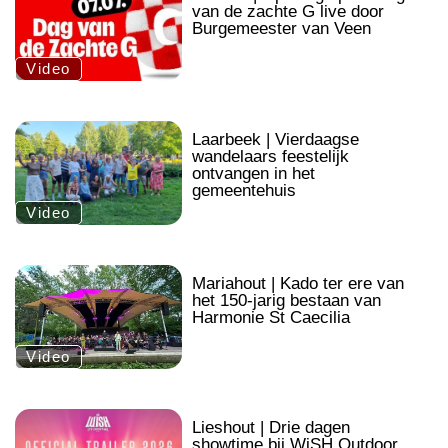
van de zachte G live door
Burgemeester van Veen
Video
.
Laarbeek | Vierdaagse
wandelaars feestelijk
ontvangen in het
gemeentehuis
Video
.
Mariahout | Kado ter ere van
het 150-jarig bestaan van
Harmonie St Caecilia
Video
.
Lieshout | Drie dagen
showtime bij WiSH Outdoor