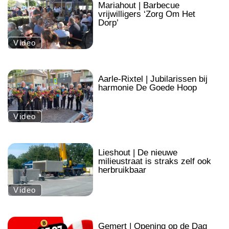
.
Mariahout | Barbecue
vrijwilligers ‘Zorg Om Het
Dorp’
Video
.
Aarle-Rixtel | Jubilarissen bij
harmonie De Goede Hoop
Video
.
Lieshout | De nieuwe
milieustraat is straks zelf ook
herbruikbaar
Video
.
Gemert | Opening op de Dag