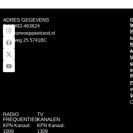
ADRES GEGEVENS
Tel: 0492-463624
W
z
info@omroeppeelrand.nl
w
L
Otterweg 25 5741BC
K
B
e
A
t
V
K
v
o
e
P
t
P
C
v
v
1
V
C
RADIO
TV
FREQUENTIES
KANALEN
KPN Kanaal:
KPN Kanaal:
1009
1309