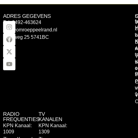
ADRES GEGEVENS
Tel: 0492-463624
W
z
info@omroeppeelrand.nl
w
L
Otterweg 25 5741BC
K
B
e
A
t
V
K
v
o
e
P
t
P
C
v
v
1
V
C
RADIO
TV
FREQUENTIES
KANALEN
KPN Kanaal:
KPN Kanaal:
1009
1309