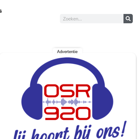
s
Advertentie
.