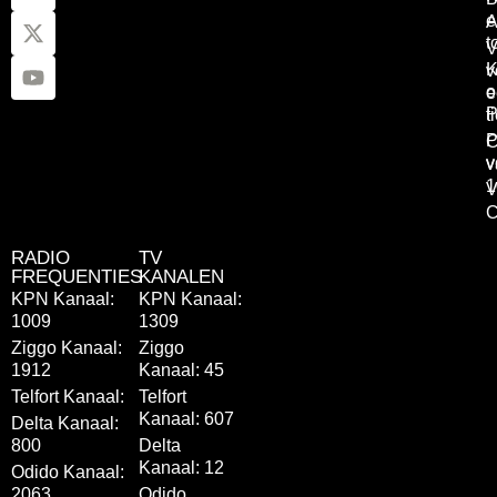
e
A
t
V
K
v
o
e
P
t
P
C
v
v
1
V
C
RADIO
TV
FREQUENTIES
KANALEN
KPN Kanaal:
KPN Kanaal:
1009
1309
Ziggo Kanaal:
Ziggo
1912
Kanaal: 45
Telfort Kanaal:
Telfort
Kanaal: 607
Delta Kanaal:
800
Delta
Kanaal: 12
Odido Kanaal:
2063
Odido