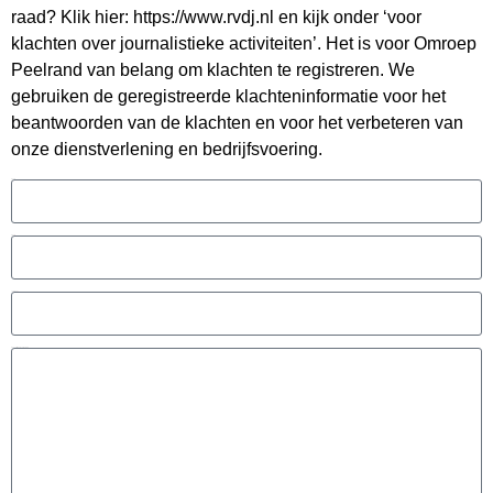
raad? Klik hier: https://www.rvdj.nl en kijk onder ‘voor
klachten over journalistieke activiteiten’. Het is voor Omroep
Peelrand van belang om klachten te registreren. We
gebruiken de geregistreerde klachteninformatie voor het
beantwoorden van de klachten en voor het verbeteren van
onze dienstverlening en bedrijfsvoering.
Naam
Email
Telefoon
Beschrijf uw klacht (vereist)