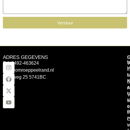
Verstuur
ADRES GEGEVENS
Tel: 0492-463624
W
z
info@omroeppeelrand.nl
w
L
Otterweg 25 5741BC
K
B
e
A
t
V
K
v
o
e
P
t
P
C
v
v