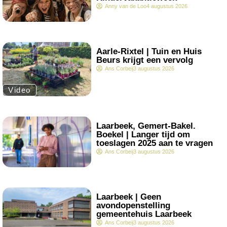
Anny van de Loo
4 augustus 2026
.
Aarle-Rixtel | Tuin en Huis
Beurs krijgt een vervolg
Ans Corbeij
3 augustus 2026
Video
.
Laarbeek, Gemert-Bakel.
Boekel | Langer tijd om
toeslagen 2025 aan te vragen
Ans Corbeij
3 augustus 2026
.
Laarbeek | Geen
avondopenstelling
gemeentehuis Laarbeek
Ans Corbeij
3 augustus 2026