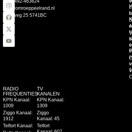
Tel: 0492-463624
W
z
info@omroeppeelrand.nl
w
L
Otterweg 25 5741BC
K
B
e
A
t
V
K
v
o
e
P
t
P
C
v
v
1
V
C
RADIO
TV
FREQUENTIES
KANALEN
KPN Kanaal:
KPN Kanaal:
1009
1309
Ziggo Kanaal:
Ziggo
1912
Kanaal: 45
Telfort Kanaal:
Telfort
Kanaal: 607