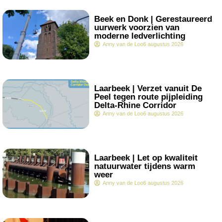
.
Beek en Donk | Gerestaureerd
uurwerk voorzien van
moderne ledverlichting
Anny van de Loo
6 augustus 2026
.
Laarbeek | Verzet vanuit De
Peel tegen route pijpleiding
Delta-Rhine Corridor
Anny van de Loo
6 augustus 2026
.
Laarbeek | Let op kwaliteit
natuurwater tijdens warm
weer
Anny van de Loo
6 augustus 2026