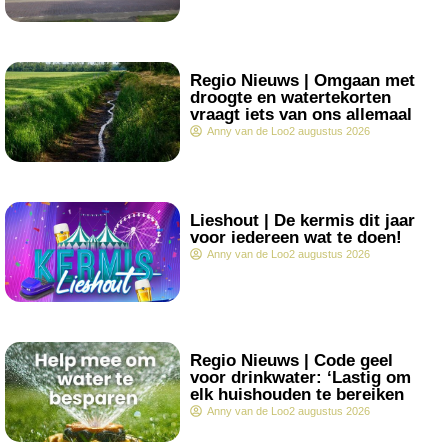
.
Regio Nieuws | Omgaan met
droogte en watertekorten
vraagt iets van ons allemaal
Anny van de Loo
2 augustus 2026
.
Lieshout | De kermis dit jaar
voor iedereen wat te doen!
Anny van de Loo
2 augustus 2026
.
Regio Nieuws | Code geel
voor drinkwater: ‘Lastig om
elk huishouden te bereiken
Anny van de Loo
2 augustus 2026