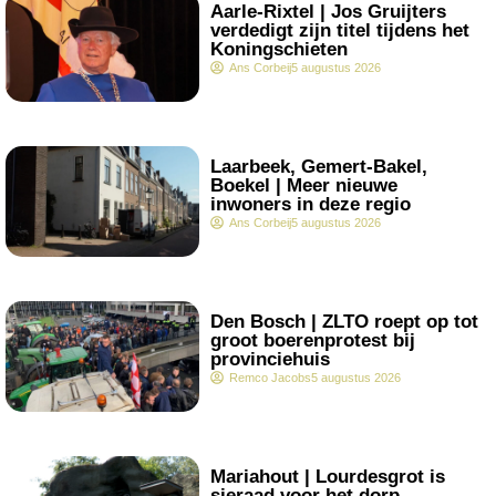
.
Aarle-Rixtel | Jos Gruijters
verdedigt zijn titel tijdens het
Koningschieten
Ans Corbeij
5 augustus 2026
.
Laarbeek, Gemert-Bakel,
Boekel | Meer nieuwe
inwoners in deze regio
Ans Corbeij
5 augustus 2026
.
Den Bosch | ZLTO roept op tot
groot boerenprotest bij
provinciehuis
Remco Jacobs
5 augustus 2026
.
Mariahout | Lourdesgrot is
sieraad voor het dorp