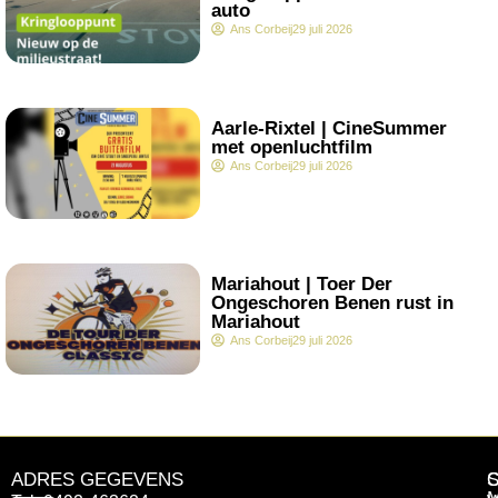
auto
Ans Corbeij
29 juli 2026
.
Aarle-Rixtel | CineSummer
met openluchtfilm
Ans Corbeij
29 juli 2026
.
Mariahout | Toer Der
Ongeschoren Benen rust in
Mariahout
Ans Corbeij
29 juli 2026
ADRES GEGEVENS