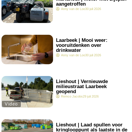
aangetroffen
Anny van de Loo
30 juli 2026
.
Laarbeek | Mooi weer:
vooruitdenken over
drinkwater
Anny van de Loo
30 juli 2026
.
Lieshout | Vernieuwde
milieustraat Laarbeek
geopend
Remco Jacobs
29 juli 2026
Video
.
Lieshout | Laad spullen voor
kringlooppunt als laatste in de