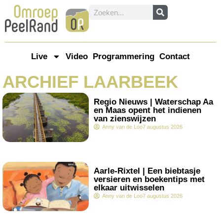
Live
Video
Programmering
Contact
ARCHIEF LAARBEEK
.
Regio Nieuws | Waterschap Aa
en Maas opent het indienen
van zienswijzen
Anny van de Loo
7 augustus 2026
.
Aarle-Rixtel | Een biebtasje
versieren en boekentips met
elkaar uitwisselen
Anny van de Loo
7 augustus 2026