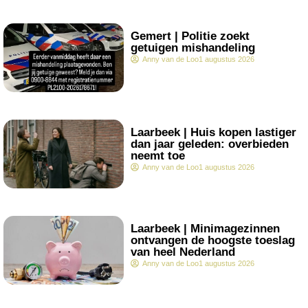
.
Gemert | Politie zoekt
getuigen mishandeling
Anny van de Loo
1 augustus 2026
.
Laarbeek | Huis kopen lastiger
dan jaar geleden: overbieden
neemt toe
Anny van de Loo
1 augustus 2026
.
Laarbeek | Minimagezinnen
ontvangen de hoogste toeslag
van heel Nederland
Anny van de Loo
1 augustus 2026