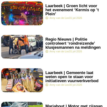
.
Laarbeek | Groen licht voor
het evenement ‘Kermis op ’t
Plein’
Anny van de Loo
31 juli 2026
.
Regio Nieuws | Politie
controleert ‘rondreizende’
klusjesmannen na meldingen
Anny van de Loo
31 juli 2026
.
Laarbeek | Gemeente laat
weten open te staan voor
initiatieven vuurwerkverbod
Anny van de Loo
30 juli 2026
.
Mariahout | Motor met zijspan