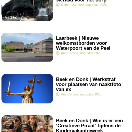
Remco Jacobs
5 augustus 2026
Video
.
Laarbeek | Nieuwe
welkomstborden voor
Waterpoort van de Peel
Ans Corbeij
5 augustus 2026
.
Beek en Donk | Werkstraf
voor plaatsen van naaktfoto
van ex
Ans Corbeij
5 augustus 2026
.
Beek en Donk | Wie is er een
‘Creatieve Piraat’ tijdens de
Kindervakantieweek