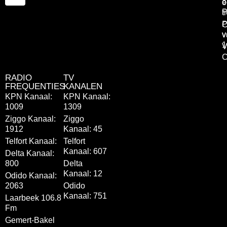
o
e
P
t
P
C
v
v
1
V
C
RADIO
TV
FREQUENTIES
KANALEN
KPN Kanaal:
KPN Kanaal:
1009
1309
Ziggo Kanaal:
Ziggo
1912
Kanaal: 45
Telfort Kanaal:
Telfort
Kanaal: 607
Delta Kanaal:
800
Delta
Kanaal: 12
Odido Kanaal:
2063
Odido
Kanaal: 751
Laarbeek 106.8
Fm
Gemert-Bakel