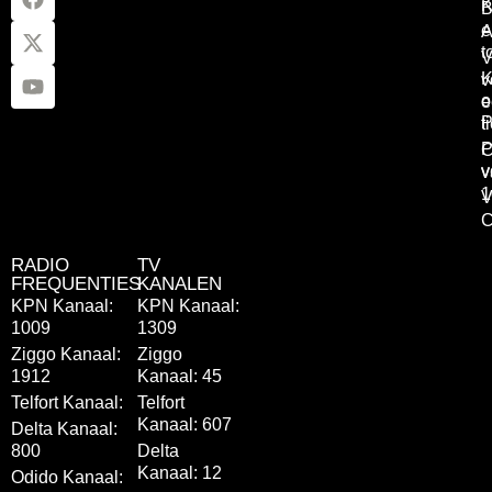
K
B
e
A
t
V
K
v
o
e
P
t
P
C
v
v
1
V
C
RADIO
TV
FREQUENTIES
KANALEN
KPN Kanaal:
KPN Kanaal:
1009
1309
Ziggo Kanaal:
Ziggo
1912
Kanaal: 45
Telfort Kanaal:
Telfort
Kanaal: 607
Delta Kanaal:
800
Delta
Kanaal: 12
Odido Kanaal: