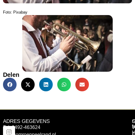
Foto: Pixabay
Delen
ADRES GEGEVENS
Tel: 0492-463624
W
z
info@omroeppeelrand.nl