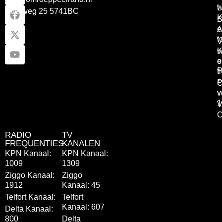
w
L
Otterweg 25 5741BC
K
B
e
A
t
V
K
v
o
e
P
t
P
C
v
v
1
V
C
RADIO
TV
FREQUENTIES
KANALEN
KPN Kanaal:
KPN Kanaal:
1009
1309
Ziggo Kanaal:
Ziggo
1912
Kanaal: 45
Telfort Kanaal:
Telfort
Kanaal: 607
Delta Kanaal:
800
Delta