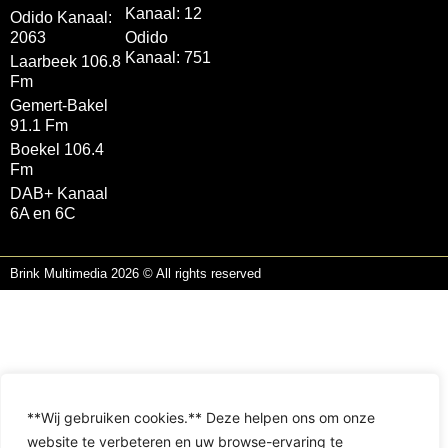
Kanaal: 12
Odido Kanaal:
2063
Odido
Kanaal: 751
Laarbeek 106.8
Fm
Gemert-Bakel
91.1 Fm
Boekel 106.4
Fm
DAB+ Kanaal
6A en 6C
Brink Multimedia 2026 © All rights reserved
**Wij gebruiken cookies.** Deze helpen ons om onze
website te verbeteren en uw browse-ervaring te