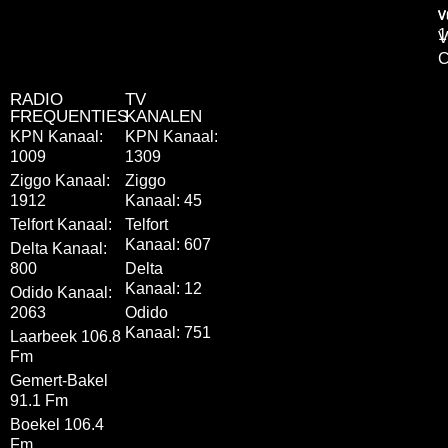
v
v
1
V
C
RADIO
TV
FREQUENTIES
KANALEN
KPN Kanaal:
KPN Kanaal:
1009
1309
Ziggo Kanaal:
Ziggo
1912
Kanaal: 45
Telfort Kanaal:
Telfort
Kanaal: 607
Delta Kanaal:
800
Delta
Kanaal: 12
Odido Kanaal:
2063
Odido
Kanaal: 751
Laarbeek 106.8
Fm
Gemert-Bakel
91.1 Fm
Boekel 106.4
Fm