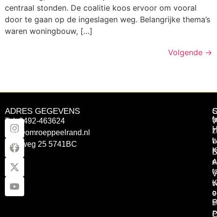
centraal stonden. De coalitie koos ervoor om vooral
door te gaan op de ingeslagen weg. Belangrijke thema’s
waren woningbouw, […]
Volgende
→
ADRES GEGEVENS
Tel: 0492-463624
W
z
info@omroeppeelrand.nl
w
L
Otterweg 25 5741BC
K
B
e
A
t
V
K
v
o
e
P
t
P
C