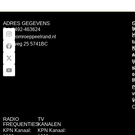
ADRES GEGEVENS
Tel: 0492-463624
W
z
info@omroeppeelrand.nl
w
L
Otterweg 25 5741BC
K
B
e
A
t
V
K
v
o
e
P
t
P
C
v
v
1
V
C
RADIO
TV
FREQUENTIES
KANALEN
KPN Kanaal:
KPN Kanaal: