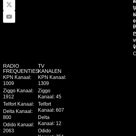
e
A
t
V
K
v
o
e
P
t
P
C
v
v
1
V
C
RADIO
TV
FREQUENTIES
KANALEN
KPN Kanaal:
KPN Kanaal:
1009
1309
Ziggo Kanaal:
Ziggo
1912
Kanaal: 45
Telfort Kanaal:
Telfort
Kanaal: 607
Delta Kanaal:
800
Delta
Kanaal: 12
Odido Kanaal:
2063
Odido