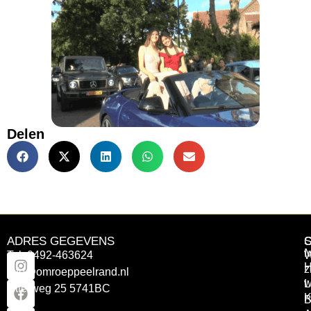
Delen
ADRES GEGEVENS
Tel: 0492-463624
W
z
info@omroeppeelrand.nl
w
L
Otterweg 25 5741BC
K
B