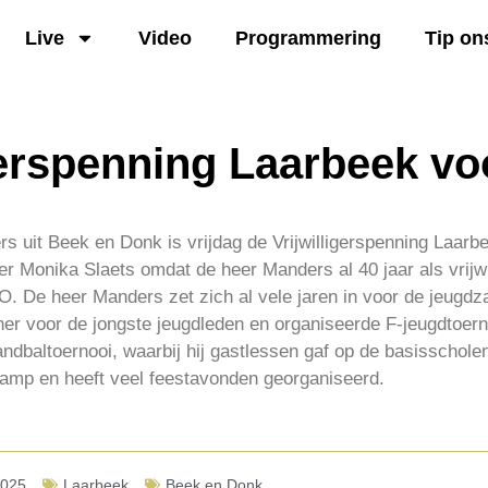
Live
Video
Programmering
Tip on
gerspenning Laarbeek vo
 uit Beek en Donk is vrijdag de Vrijwilligerspenning Laarbe
 Monika Slaets omdat de heer Manders al 40 jaar als vrijwilli
. De heer Manders zet zich al vele jaren in voor de jeugdz
iner voor de jongste jeugdleden en organiseerde F-jeugdtoer
andbaltoernooi, waarbij hij gastlessen gaf op de basisscholen
dkamp en heeft veel feestavonden georganiseerd.
2025
Laarbeek
Beek en Donk