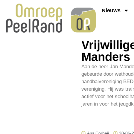
Nieuws
Vrijwilli
Manders
Aan de heer Jan Manders
gebeurde door wethouder
handbalvereniging BEDO
vereniging. Hij was tra
actief voor het schoolh
jaren in voor het jeug
Ans Corbeij
20-06-