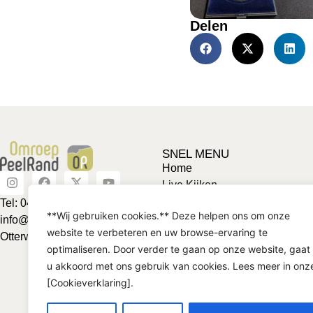
Delen
SNEL MENU
Home
Live Kijken
Adverteren
Tel: 0492-463624
**Wij gebruiken cookies.** Deze helpen ons om onze
Vriendje voor een tientje
info@omroeppeelrand.nl
website te verbeteren en uw browse-ervaring te
Club van 1000
Otterweg 25 5741BC
optimaliseren. Door verder te gaan op onze website, gaat
Contact
u akkoord met ons gebruik van cookies. Lees meer in onz
[Cookieverklaring].