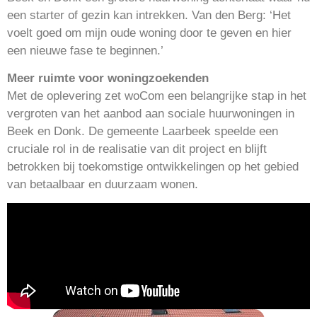
een starter of gezin kan intrekken. Van den Berg: ‘Het
voelt goed om mijn oude woning door te geven en hier
een nieuwe fase te beginnen.’
Meer ruimte voor woningzoekenden
Met de oplevering zet woCom een belangrijke stap in het
vergroten van het aanbod aan sociale huurwoningen in
Beek en Donk. De gemeente Laarbeek speelde een
cruciale rol in de realisatie van dit project en blijft
betrokken bij toekomstige ontwikkelingen op het gebied
van betaalbaar en duurzaam wonen.