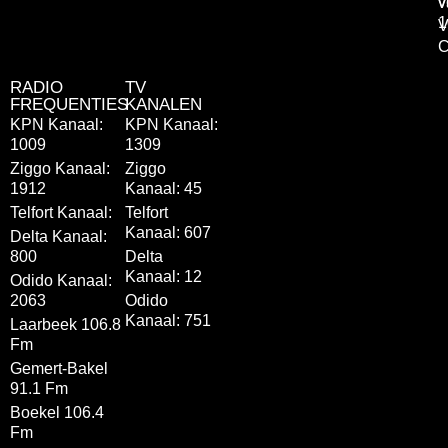
v
v
1
V
C
RADIO
TV
FREQUENTIES
KANALEN
KPN Kanaal:
KPN Kanaal:
1009
1309
Ziggo Kanaal:
Ziggo
1912
Kanaal: 45
Telfort Kanaal:
Telfort
Kanaal: 607
Delta Kanaal:
800
Delta
Kanaal: 12
Odido Kanaal:
2063
Odido
Kanaal: 751
Laarbeek 106.8
Fm
Gemert-Bakel
91.1 Fm
Boekel 106.4
Fm