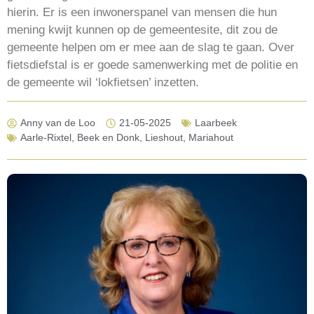
hierin. Er is een inwonerspanel van mensen die hun
mening kwijt kunnen op de gemeentesite, dit zou de
gemeente helpen om er mee aan de slag te gaan. Over
fietsdiefstal is er goede samenwerking met de politie en
de gemeente wil ‘lokfietsen’ inzetten.
Anny van de Loo
21-05-2025
Laarbeek
Aarle-Rixtel
,
Beek en Donk
,
Lieshout
,
Mariahout