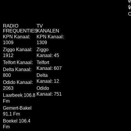
v
v
1
V
C
RADIO
TV
FREQUENTIES
KANALEN
KPN Kanaal:
KPN Kanaal:
1009
1309
Ziggo Kanaal:
Ziggo
1912
Kanaal: 45
Telfort Kanaal:
Telfort
Kanaal: 607
Delta Kanaal:
800
Delta
Kanaal: 12
Odido Kanaal:
2063
Odido
Kanaal: 751
Laarbeek 106.8
Fm
Gemert-Bakel
91.1 Fm
Boekel 106.4
Fm