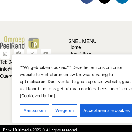
SNEL MENU
Home
Live Kijken
Adverteren
Tel: 0492-463624
**Wij gebruiken cookies.** Deze helpen ons om onze
Vriendje voor een tientje
info@omroeppeelrand.nl
website te verbeteren en uw browse-ervaring te
Club van 1000
Otterweg 25 5741BC
optimaliseren. Door verder te gaan op onze website, gaat
Contact
u akkoord met ons gebruik van cookies. Lees meer in onz
[Cookieverklaring].
Aanpassen
Weigeren
Accepteren alle cookies
Brink Multimedia 2026 © All rights reserved