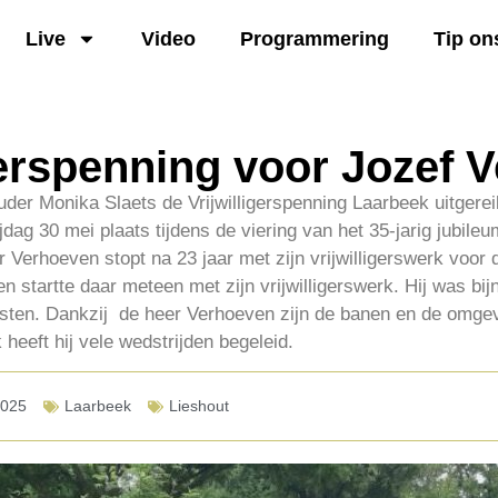
Live
Video
Programmering
Tip on
gerspenning voor Jozef 
uder Monika Slaets de Vrijwilligerspenning Laarbeek uitgerei
jdag 30 mei plaats tijdens de viering van het 35-jarig jubile
erhoeven stopt na 23 jaar met zijn vrijwilligerswerk voor d
en startte daar meteen met zijn vrijwilligerswerk. Hij was bi
sten. Dankzij de heer Verhoeven zijn de banen en de omge
eeft hij vele wedstrijden begeleid.
2025
Laarbeek
Lieshout