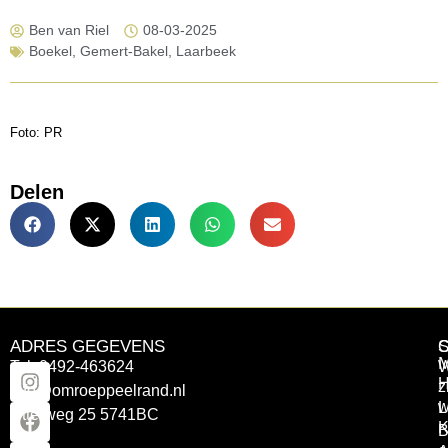
Ben van Riel
08-03-2025
Boekel
,
Gemert-Bakel
,
Laarbeek
Foto: PR
Delen
ADRES GEGEVENS
Tel: 0492-463624
W
z
info@omroeppeelrand.nl
w
L
Otterweg 25 5741BC
K
B