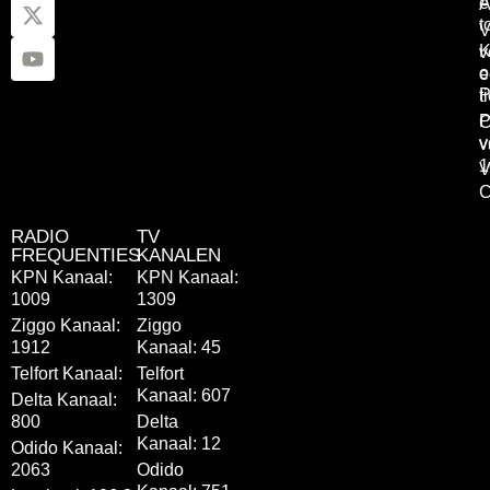
e
A
t
V
K
v
o
e
P
t
P
C
v
v
1
V
C
RADIO
TV
FREQUENTIES
KANALEN
KPN Kanaal:
KPN Kanaal:
1009
1309
Ziggo Kanaal:
Ziggo
1912
Kanaal: 45
Telfort Kanaal:
Telfort
Kanaal: 607
Delta Kanaal:
800
Delta
Kanaal: 12
Odido Kanaal:
2063
Odido