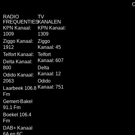
C
RADIO
TV
FREQUENTIES
KANALEN
KPN Kanaal:
KPN Kanaal:
1009
1309
Ziggo Kanaal:
Ziggo
1912
Kanaal: 45
Telfort Kanaal:
Telfort
Kanaal: 607
Delta Kanaal:
800
Delta
Kanaal: 12
Odido Kanaal:
2063
Odido
Kanaal: 751
Laarbeek 106.8
Fm
Gemert-Bakel
91.1 Fm
Boekel 106.4
Fm
DAB+ Kanaal
6A en 6C