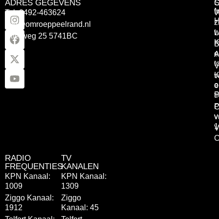
ADRES GEGEVENS
Tel: 0492-463624
W
z
info@omroeppeelrand.nl
w
L
Otterweg 25 5741BC
K
B
e
A
t
V
K
v
o
e
P
t
P
C
v
v
1
V
C
RADIO
TV
FREQUENTIES
KANALEN
KPN Kanaal:
KPN Kanaal:
1009
1309
Ziggo Kanaal:
Ziggo
1912
Kanaal: 45