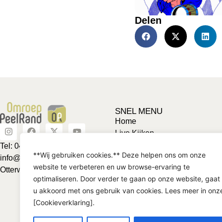
Delen
SNEL MENU
Home
Live Kijken
Adverteren
Tel: 0492-463624
**Wij gebruiken cookies.** Deze helpen ons om onze
Vriendje voor een tientje
info@omroeppeelrand.nl
website te verbeteren en uw browse-ervaring te
Club van 1000
Otterweg 25 5741BC
optimaliseren. Door verder te gaan op onze website, gaat
Contact
u akkoord met ons gebruik van cookies. Lees meer in onz
[Cookieverklaring].