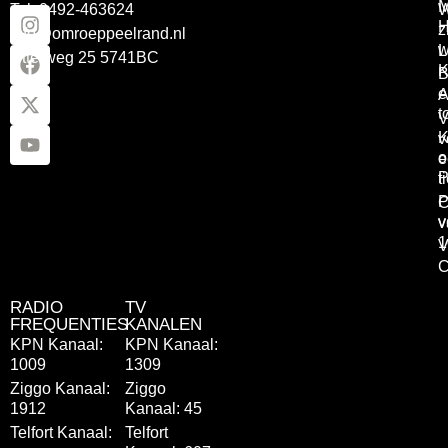
Tel: 0492-463624
W
z
info@omroeppeelrand.nl
w
L
Otterweg 25 5741BC
K
B
e
A
t
V
K
v
o
e
P
t
P
C
v
v
1
V
C
RADIO
TV
FREQUENTIES
KANALEN
KPN Kanaal:
KPN Kanaal:
1009
1309
Ziggo Kanaal:
Ziggo
1912
Kanaal: 45
Telfort Kanaal:
Telfort