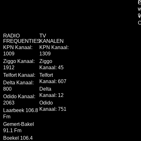
P
C
v
v
1
V
C
RADIO
TV
FREQUENTIES
KANALEN
KPN Kanaal:
KPN Kanaal:
1009
1309
Ziggo Kanaal:
Ziggo
1912
Kanaal: 45
Telfort Kanaal:
Telfort
Kanaal: 607
Delta Kanaal:
800
Delta
Kanaal: 12
Odido Kanaal:
2063
Odido
Kanaal: 751
Laarbeek 106.8
Fm
Gemert-Bakel
91.1 Fm
Boekel 106.4