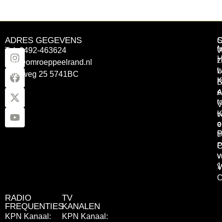
ADRES GEGEVENS
Tel: 0492-463624
W
z
info@omroeppeelrand.nl
w
L
Otterweg 25 5741BC
K
B
e
A
t
V
K
v
o
e
P
t
P
C
v
v
1
V
C
RADIO
TV
FREQUENTIES
KANALEN
KPN Kanaal:
KPN Kanaal: