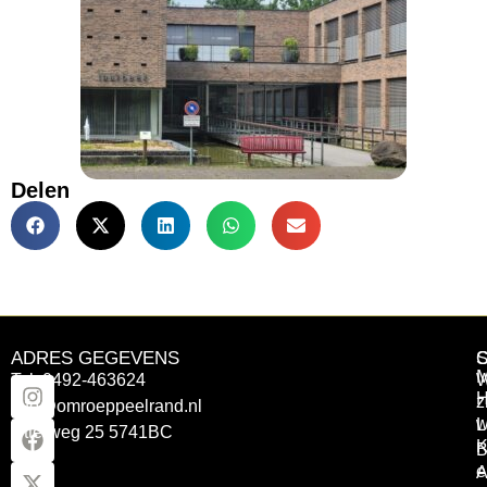
Delen
ADRES GEGEVENS
Tel: 0492-463624
W
z
info@omroeppeelrand.nl
w
L
Otterweg 25 5741BC
K
B
e
A