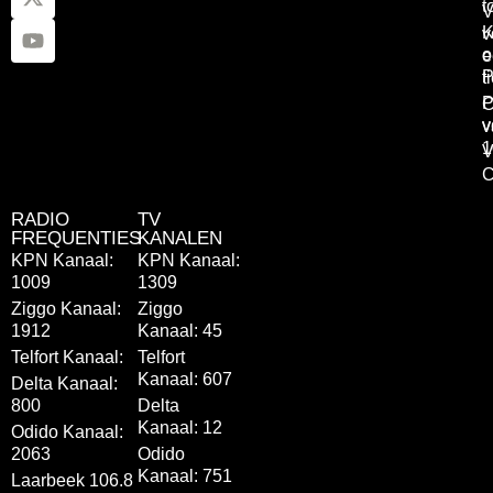
t
V
K
v
o
e
P
t
P
C
v
v
1
V
C
RADIO
TV
FREQUENTIES
KANALEN
KPN Kanaal:
KPN Kanaal:
1009
1309
Ziggo Kanaal:
Ziggo
1912
Kanaal: 45
Telfort Kanaal:
Telfort
Kanaal: 607
Delta Kanaal:
800
Delta
Kanaal: 12
Odido Kanaal:
2063
Odido
Kanaal: 751
Laarbeek 106.8