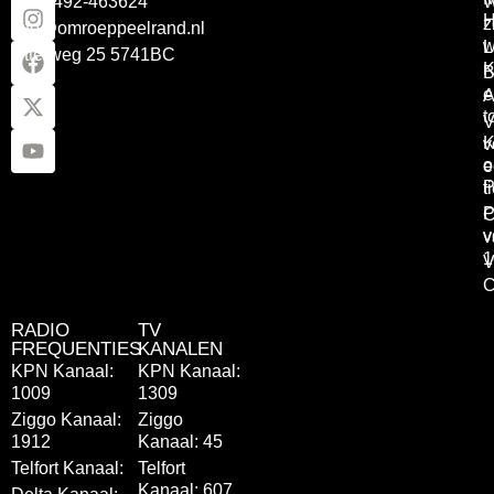
Tel: 0492-463624
W
z
info@omroeppeelrand.nl
w
L
Otterweg 25 5741BC
K
B
e
A
t
V
K
v
o
e
P
t
P
C
v
v
1
V
C
RADIO
TV
FREQUENTIES
KANALEN
KPN Kanaal:
KPN Kanaal:
1009
1309
Ziggo Kanaal:
Ziggo
1912
Kanaal: 45
Telfort Kanaal:
Telfort
Kanaal: 607