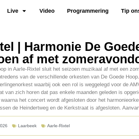
Live
Video
Programmering
Tip on
xtel | Harmonie De Goe
izoen af met zomeravond
 in Aarle-Rixtel sluit het seizoen muzikaal af met een zo
 optredens van de verschillende orkesten van De Goede Hoop
erlingenorkest waarbij ook een rol is weggelegd voor de AM
aat van zich horen dat pas enkele maanden geleden is opger
aarna het concert wordt afgesloten door het harmonieorkest.
ussen de Heindertweg en de Kerkstraat is afgesloten. Aanvan
2026
Laarbeek
Aarle-Rixtel