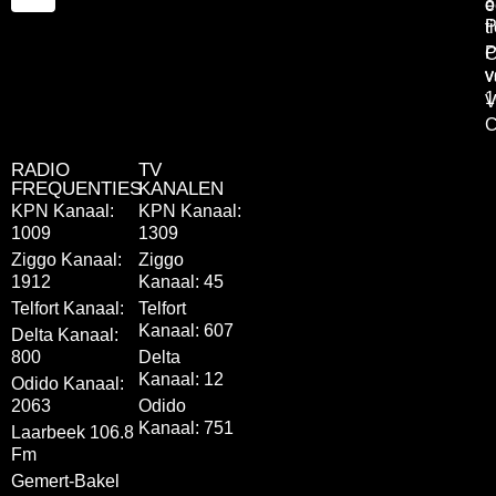
o
e
P
t
P
C
v
v
1
V
C
RADIO
TV
FREQUENTIES
KANALEN
KPN Kanaal:
KPN Kanaal:
1009
1309
Ziggo Kanaal:
Ziggo
1912
Kanaal: 45
Telfort Kanaal:
Telfort
Kanaal: 607
Delta Kanaal:
800
Delta
Kanaal: 12
Odido Kanaal:
2063
Odido
Kanaal: 751
Laarbeek 106.8
Fm
Gemert-Bakel