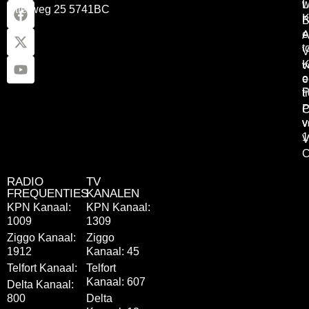
w
L
Otterweg 25 5741BC
K
B
e
A
t
V
K
v
o
e
P
t
P
C
v
v
1
V
C
RADIO
TV
FREQUENTIES
KANALEN
KPN Kanaal:
KPN Kanaal:
1009
1309
Ziggo Kanaal:
Ziggo
1912
Kanaal: 45
Telfort Kanaal:
Telfort
Kanaal: 607
Delta Kanaal:
800
Delta