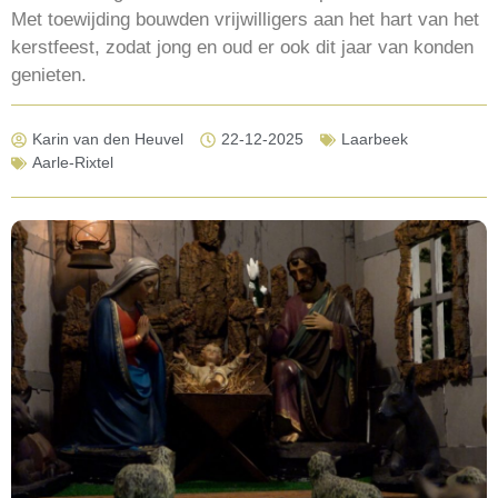
Met toewijding bouwden vrijwilligers aan het hart van het
kerstfeest, zodat jong en oud er ook dit jaar van konden
genieten.
Karin van den Heuvel
22-12-2025
Laarbeek
Aarle-Rixtel