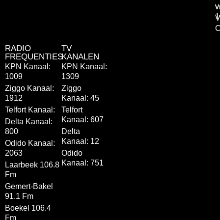
v
v
1
V
C
RADIO
TV
FREQUENTIES
KANALEN
KPN Kanaal:
KPN Kanaal:
1009
1309
Ziggo Kanaal:
Ziggo
1912
Kanaal: 45
Telfort Kanaal:
Telfort
Kanaal: 607
Delta Kanaal:
800
Delta
Kanaal: 12
Odido Kanaal:
2063
Odido
Kanaal: 751
Laarbeek 106.8
Fm
Gemert-Bakel
91.1 Fm
Boekel 106.4
Fm