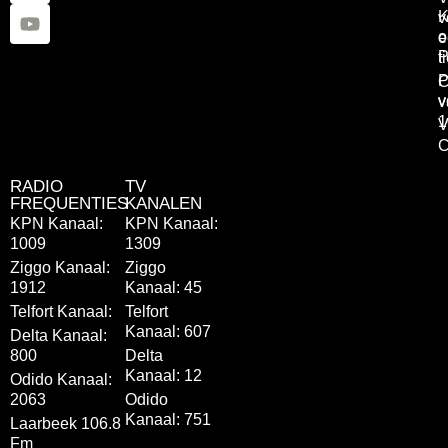
K
v
o
e
P
t
P
C
v
v
1
V
C
RADIO
TV
FREQUENTIES
KANALEN
KPN Kanaal:
KPN Kanaal:
1009
1309
Ziggo Kanaal:
Ziggo
1912
Kanaal: 45
Telfort Kanaal:
Telfort
Kanaal: 607
Delta Kanaal:
800
Delta
Kanaal: 12
Odido Kanaal:
2063
Odido
Kanaal: 751
Laarbeek 106.8
Fm