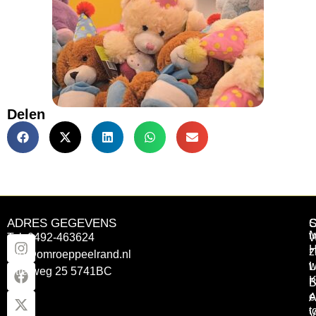
Delen
ADRES GEGEVENS
Tel: 0492-463624
W
z
info@omroeppeelrand.nl
w
L
Otterweg 25 5741BC
K
B
e
A
t
V