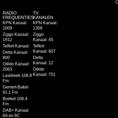
C
RADIO
TV
FREQUENTIES
KANALEN
KPN Kanaal:
KPN Kanaal:
1009
1309
Ziggo Kanaal:
Ziggo
1912
Kanaal: 45
Telfort Kanaal:
Telfort
Kanaal: 607
Delta Kanaal:
800
Delta
Kanaal: 12
Odido Kanaal:
2063
Odido
Kanaal: 751
Laarbeek 106.8
Fm
Gemert-Bakel
91.1 Fm
Boekel 106.4
Fm
DAB+ Kanaal
6A en 6C