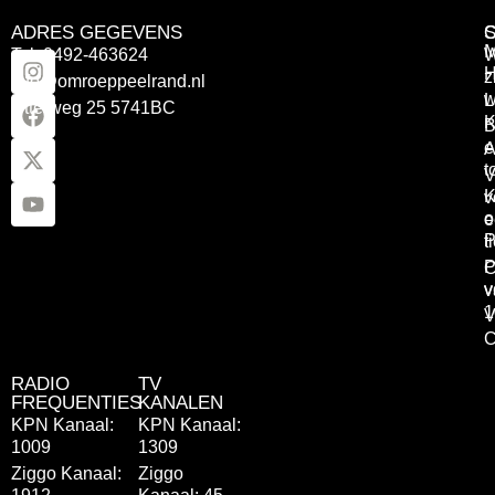
ADRES GEGEVENS
Tel: 0492-463624
W
z
info@omroeppeelrand.nl
w
L
Otterweg 25 5741BC
K
B
e
A
t
V
K
v
o
e
P
t
P
C
v
v
1
V
C
RADIO
TV
FREQUENTIES
KANALEN
KPN Kanaal:
KPN Kanaal:
1009
1309
Ziggo Kanaal:
Ziggo