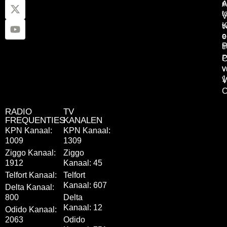
e
A
t
V
K
v
o
e
P
t
P
C
v
v
1
V
C
RADIO
TV
FREQUENTIES
KANALEN
KPN Kanaal:
KPN Kanaal:
1009
1309
Ziggo Kanaal:
Ziggo
1912
Kanaal: 45
Telfort Kanaal:
Telfort
Kanaal: 607
Delta Kanaal:
800
Delta
Kanaal: 12
Odido Kanaal:
2063
Odido