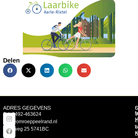
Delen
ADRES GEGEVENS
Tel: 0492-463624
W
z
info@omroeppeelrand.nl
w
L
Otterweg 25 5741BC
K
B