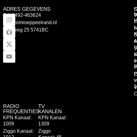
ADRES GEGEVENS
Tel: 0492-463624
W
z
info@omroeppeelrand.nl
w
L
Otterweg 25 5741BC
K
B
e
A
t
V
K
v
o
e
P
t
P
C
v
v
1
V
C
RADIO
TV
FREQUENTIES
KANALEN
KPN Kanaal:
KPN Kanaal:
1009
1309
Ziggo Kanaal:
Ziggo