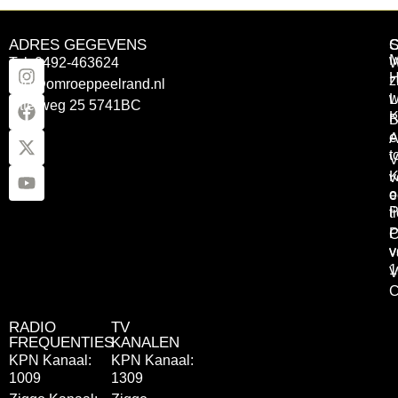
ADRES GEGEVENS
Tel: 0492-463624
W
z
info@omroeppeelrand.nl
w
L
Otterweg 25 5741BC
K
B
e
A
t
V
K
v
o
e
P
t
P
C
v
v
1
V
C
RADIO
TV
FREQUENTIES
KANALEN
KPN Kanaal:
KPN Kanaal:
1009
1309