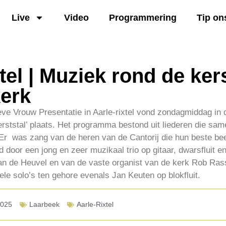
Live
Video
Programmering
Tip on
tel | Muziek rond de kers
kerk
ve Vrouw Presentatie in Aarle-rixtel vond zondagmiddag in 
rststal’ plaats. Het programma bestond uit liederen die sa
 was zang van de heren van de Cantorij die hun beste bee
 door een jong en zeer muzikaal trio op gitaar, dwarsfluit e
an de Heuvel en van de vaste organist van de kerk Rob Ras
le solo’s ten gehore evenals Jan Keuten op blokfluit.
2025
Laarbeek
Aarle-Rixtel