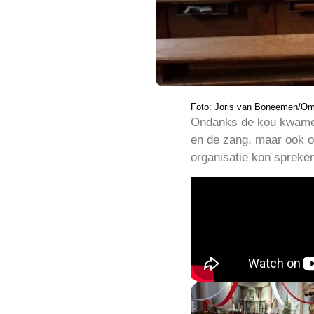
Foto: Joris van Boneemen/O
Ondanks de kou kwamen
en de zang, maar ook om
organisatie kon spreke