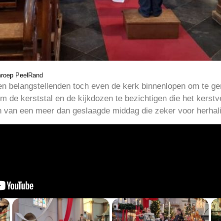
mroep PeelRand
 belangstellenden toch even de kerk binnenlopen om te ge
 de kerststal en de kijkdozen te bezichtigen die het kerstv
n van een meer dan geslaagde middag die zeker voor herhali