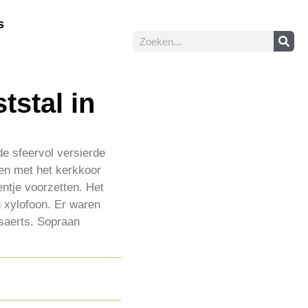
s
tstal in
de sfeervol versierde
men met het kerkkoor
ntje voorzetten. Het
n xylofoon. Er waren
saerts. Sopraan