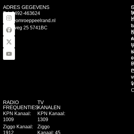
ADRES GEGEVENS
Tel: 0492-463624
W
z
info@omroeppeelrand.nl
w
L
Otterweg 25 5741BC
K
B
e
A
t
V
K
v
o
e
P
t
P
C
v
v
1
V
C
RADIO
TV
FREQUENTIES
KANALEN
KPN Kanaal:
KPN Kanaal:
1009
1309
Ziggo Kanaal:
Ziggo
1912
Kanaal: 45