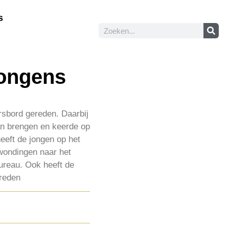
s
jongens
rsbord gereden. Daarbij
an brengen en keerde op
heeft de jongen op het
rwondingen naar het
ureau. Ook heeft de
reden