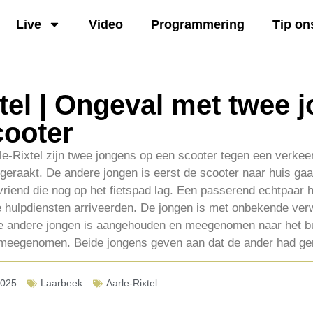
Live
Video
Programmering
Tip on
tel | Ongeval met twee 
cooter
le-Rixtel zijn twee jongens op een scooter tegen een verkee
geraakt. De andere jongen is eerst de scooter naar huis ga
n vriend die nog op het fietspad lag. Een passerend echtpaar 
de hulpdiensten arriveerden. De jongen is met onbekende ve
De andere jongen is aangehouden en meegenomen naar het b
 meegenomen. Beide jongens geven aan dat de ander had ge
2025
Laarbeek
Aarle-Rixtel