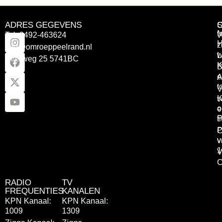
ADRES GEGEVENS
Tel: 0492-463624
W
z
info@omroeppeelrand.nl
w
L
Otterweg 25 5741BC
K
B
e
A
t
V
K
v
o
e
P
t
P
C
v
v
1
V
C
RADIO
TV
FREQUENTIES
KANALEN
KPN Kanaal:
KPN Kanaal:
1009
1309