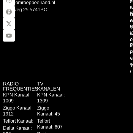
z
info@omroeppeelrand.nl
w
L
Otterweg 25 5741BC
K
B
e
A
t
V
K
v
o
e
P
t
P
C
v
v
1
V
C
RADIO
TV
FREQUENTIES
KANALEN
KPN Kanaal:
KPN Kanaal:
1009
1309
Ziggo Kanaal:
Ziggo
1912
Kanaal: 45
Telfort Kanaal:
Telfort
Kanaal: 607
Delta Kanaal: