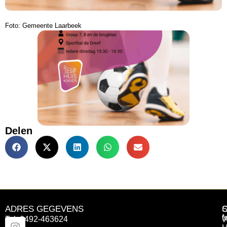
Foto: Gemeente Laarbeek
Delen
ADRES GEGEVENS
Tel: 0492-463624
W