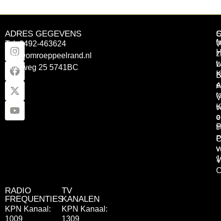
ADRES GEGEVENS
Tel: 0492-463624
W
z
info@omroeppeelrand.nl
w
L
Otterweg 25 5741BC
K
B
e
A
t
V
K
v
o
e
P
t
P
C
v
v
1
V
C
RADIO
TV
FREQUENTIES
KANALEN
KPN Kanaal:
KPN Kanaal:
1009
1309