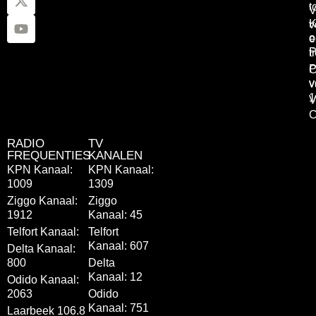
t
V
K
v
o
e
P
t
P
C
v
v
1
V
C
RADIO
TV
FREQUENTIES
KANALEN
KPN Kanaal:
KPN Kanaal:
1009
1309
Ziggo Kanaal:
Ziggo
1912
Kanaal: 45
Telfort Kanaal:
Telfort
Kanaal: 607
Delta Kanaal:
800
Delta
Kanaal: 12
Odido Kanaal:
2063
Odido
Kanaal: 751
Laarbeek 106.8