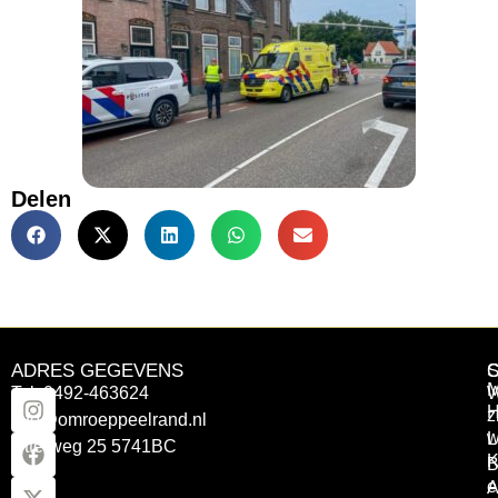
Delen
ADRES GEGEVENS
Tel: 0492-463624
W
z
info@omroeppeelrand.nl
w
L
Otterweg 25 5741BC
K
B
e
A