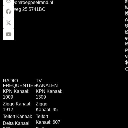
z
info@omroeppeelrand.nl
w
L
Otterweg 25 5741BC
K
B
e
A
t
V
K
v
o
e
P
t
P
C
v
v
1
V
C
RADIO
TV
FREQUENTIES
KANALEN
KPN Kanaal:
KPN Kanaal:
1009
1309
Ziggo Kanaal:
Ziggo
1912
Kanaal: 45
Telfort Kanaal:
Telfort
Kanaal: 607
Delta Kanaal: