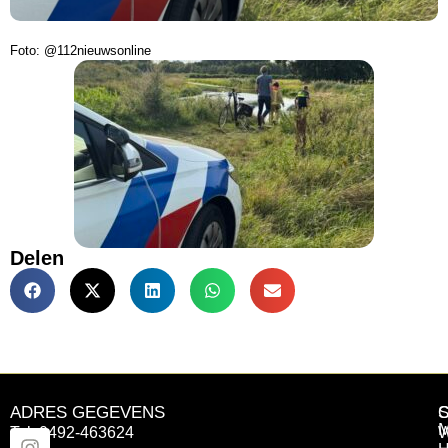
Foto: @112nieuwsonline
Delen
ADRES GEGEVENS
Tel: 0492-463624
W