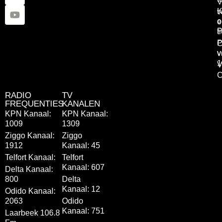
V
K
v
o
e
P
t
P
C
v
v
1
V
C
RADIO
TV
FREQUENTIES
KANALEN
KPN Kanaal:
KPN Kanaal:
1009
1309
Ziggo Kanaal:
Ziggo
1912
Kanaal: 45
Telfort Kanaal:
Telfort
Kanaal: 607
Delta Kanaal:
800
Delta
Kanaal: 12
Odido Kanaal:
2063
Odido
Kanaal: 751
Laarbeek 106.8