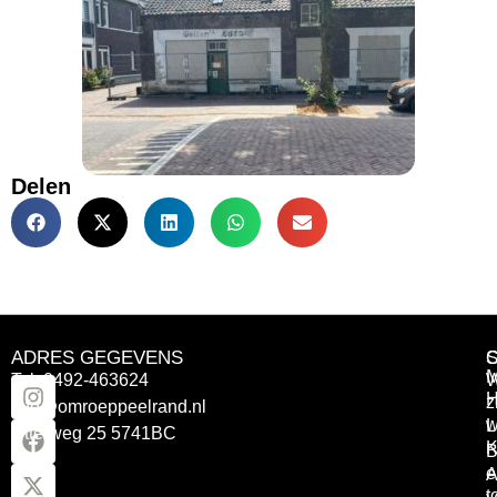
Delen
ADRES GEGEVENS
Tel: 0492-463624
W
z
info@omroeppeelrand.nl
w
L
Otterweg 25 5741BC
K
B
e
A
t