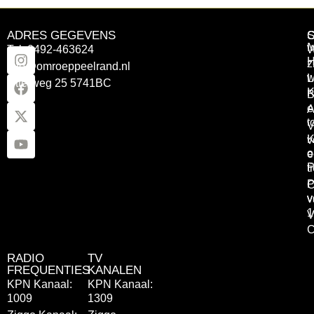
ADRES GEGEVENS
Tel: 0492-463624
W
z
info@omroeppeelrand.nl
w
L
Otterweg 25 5741BC
K
B
e
A
t
V
K
v
o
e
P
t
P
C
v
v
1
V
C
RADIO
TV
FREQUENTIES
KANALEN
KPN Kanaal:
KPN Kanaal:
1009
1309