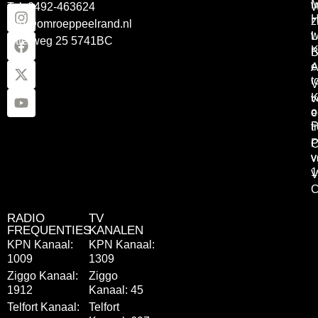
Tel: 0492-463624
W
z
info@omroeppeelrand.nl
w
L
Otterweg 25 5741BC
K
B
e
A
t
V
K
v
o
e
P
t
P
C
v
v
1
V
C
RADIO
TV
FREQUENTIES
KANALEN
KPN Kanaal:
KPN Kanaal:
1009
1309
Ziggo Kanaal:
Ziggo
1912
Kanaal: 45
Telfort Kanaal:
Telfort